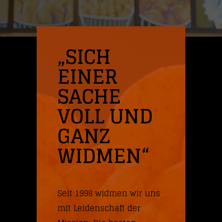
„SICH
EINER
SACHE
VOLL UND
GANZ
WIDMEN“
Seit 1998 widmen wir uns
mit Leidenschaft der