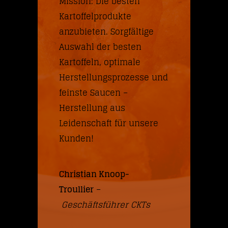
Mission: Die besten
Kartoffelprodukte
anzubieten. Sorgfältige
Auswahl der besten
Kartoffeln, optimale
Herstellungsprozesse und
feinste Saucen –
Herstellung aus
Leidenschaft für unsere
Kunden!
Christian Knoop-
Troullier
–
Geschäftsführer CKTs